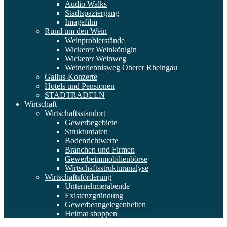
Audio Walks
Stadtspaziergang
Imagefilm
Rund um den Wein
Weinprobierstände
Wickerer Weinkönigin
Wickerer Weinweg
Weinerlebnisweg Oberer Rheingau
Gallus-Konzerte
Hotels und Pensionen
STADTRADELN
Wirtschaft
Wirtschaftsstandort
Gewerbegebiete
Strukturdaten
Bodenrichtwerte
Branchen und Firmen
Gewerbeimmobilienbörse
Wirtschaftsstrukturanalyse
Wirtschaftsförderung
Unternehmerabende
Existenzgründung
Gewerbeangelegenheiten
Heimat shoppen