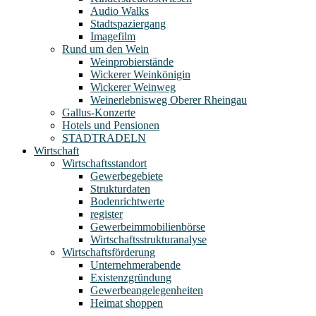
Audio Walks
Stadtspaziergang
Imagefilm
Rund um den Wein
Weinprobierstände
Wickerer Weinkönigin
Wickerer Weinweg
Weinerlebnisweg Oberer Rheingau
Gallus-Konzerte
Hotels und Pensionen
STADTRADELN
Wirtschaft
Wirtschaftsstandort
Gewerbegebiete
Strukturdaten
Bodenrichtwerte
register
Gewerbeimmobilienbörse
Wirtschaftsstrukturanalyse
Wirtschaftsförderung
Unternehmerabende
Existenzgründung
Gewerbeangelegenheiten
Heimat shoppen