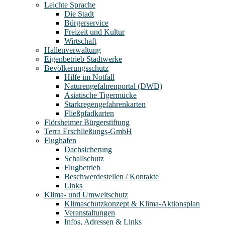
Leichte Sprache
Die Stadt
Bürgerservice
Freizeit und Kultur
Wirtschaft
Hallenverwaltung
Eigenbetrieb Stadtwerke
Bevölkerungsschutz
Hilfe im Notfall
Naturengefahrenportal (DWD)
Asiatische Tigermücke
Starkregengefahrenkarten
Fließpfadkarten
Flörsheimer Bürgerstiftung
Terra Erschließungs-GmbH
Flughafen
Dachsicherung
Schallschutz
Flugbetrieb
Beschwerdestellen / Kontakte
Links
Klima- und Umweltschutz
Klimaschutzkonzept & Klima-Aktionsplan
Veranstaltungen
Infos, Adressen & Links