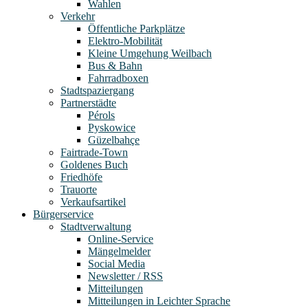
Wahlen
Verkehr
Öffentliche Parkplätze
Elektro-Mobilität
Kleine Umgehung Weilbach
Bus & Bahn
Fahrradboxen
Stadtspaziergang
Partnerstädte
Pérols
Pyskowice
Güzelbahçe
Fairtrade-Town
Goldenes Buch
Friedhöfe
Trauorte
Verkaufsartikel
Bürgerservice
Stadtverwaltung
Online-Service
Mängelmelder
Social Media
Newsletter / RSS
Mitteilungen
Mitteilungen in Leichter Sprache