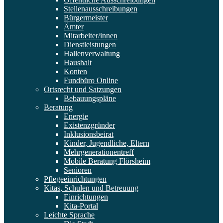
Stellenausschreibungen
Bürgermeister
Ämter
Mitarbeiter/innen
Dienstleistungen
Hallenverwaltung
Haushalt
Konten
Fundbüro Online
Ortsrecht und Satzungen
Bebauungspläne
Beratung
Energie
Existenzgründer
Inklusionsbeirat
Kinder, Jugendliche, Eltern
Mehrgenerationentreff
Mobile Beratung Flörsheim
Senioren
Pflegeeinrichtungen
Kitas, Schulen und Betreuung
Einrichtungen
Kita-Portal
Leichte Sprache