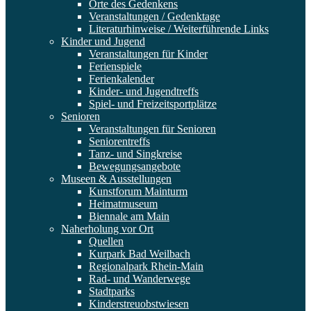
Orte des Gedenkens
Veranstaltungen / Gedenktage
Literaturhinweise / Weiterführende Links
Kinder und Jugend
Veranstaltungen für Kinder
Ferienspiele
Ferienkalender
Kinder- und Jugendtreffs
Spiel- und Freizeitsportplätze
Senioren
Veranstaltungen für Senioren
Seniorentreffs
Tanz- und Singkreise
Bewegungsangebote
Museen & Ausstellungen
Kunstforum Mainturm
Heimatmuseum
Biennale am Main
Naherholung vor Ort
Quellen
Kurpark Bad Weilbach
Regionalpark Rhein-Main
Rad- und Wanderwege
Stadtparks
Kinderstreuobstwiesen