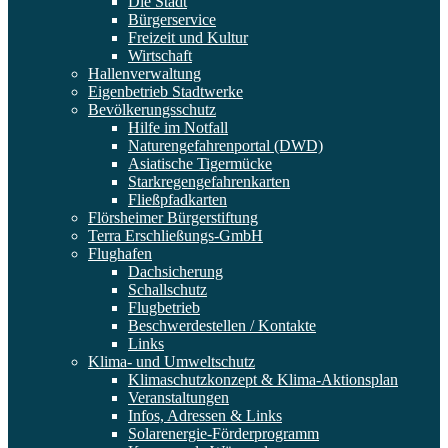
Die Stadt
Bürgerservice
Freizeit und Kultur
Wirtschaft
Hallenverwaltung
Eigenbetrieb Stadtwerke
Bevölkerungsschutz
Hilfe im Notfall
Naturengefahrenportal (DWD)
Asiatische Tigermücke
Starkregengefahrenkarten
Fließpfadkarten
Flörsheimer Bürgerstiftung
Terra Erschließungs-GmbH
Flughafen
Dachsicherung
Schallschutz
Flugbetrieb
Beschwerdestellen / Kontakte
Links
Klima- und Umweltschutz
Klimaschutzkonzept & Klima-Aktionsplan
Veranstaltungen
Infos, Adressen & Links
Solarenergie-Förderprogramm