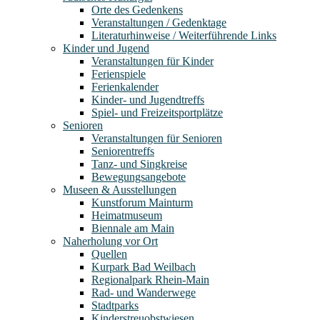
Orte des Gedenkens
Veranstaltungen / Gedenktage
Literaturhinweise / Weiterführende Links
Kinder und Jugend
Veranstaltungen für Kinder
Ferienspiele
Ferienkalender
Kinder- und Jugendtreffs
Spiel- und Freizeitsportplätze
Senioren
Veranstaltungen für Senioren
Seniorentreffs
Tanz- und Singkreise
Bewegungsangebote
Museen & Ausstellungen
Kunstforum Mainturm
Heimatmuseum
Biennale am Main
Naherholung vor Ort
Quellen
Kurpark Bad Weilbach
Regionalpark Rhein-Main
Rad- und Wanderwege
Stadtparks
Kinderstreuobstwiesen