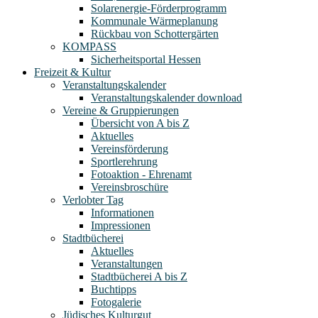
Solarenergie-Förderprogramm
Kommunale Wärmeplanung
Rückbau von Schottergärten
KOMPASS
Sicherheitsportal Hessen
Freizeit & Kultur
Veranstaltungskalender
Veranstaltungskalender download
Vereine & Gruppierungen
Übersicht von A bis Z
Aktuelles
Vereinsförderung
Sportlerehrung
Fotoaktion - Ehrenamt
Vereinsbroschüre
Verlobter Tag
Informationen
Impressionen
Stadtbücherei
Aktuelles
Veranstaltungen
Stadtbücherei A bis Z
Buchtipps
Fotogalerie
Jüdisches Kulturgut