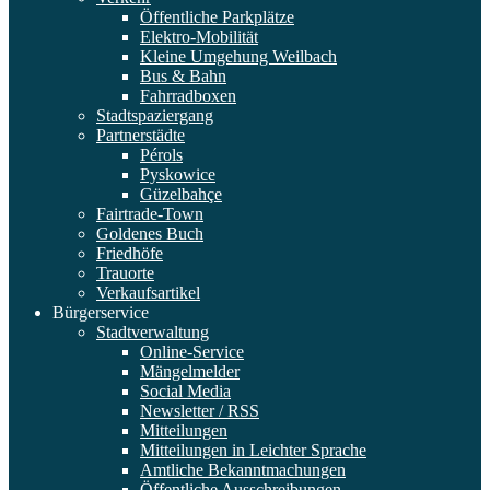
Öffentliche Parkplätze
Elektro-Mobilität
Kleine Umgehung Weilbach
Bus & Bahn
Fahrradboxen
Stadtspaziergang
Partnerstädte
Pérols
Pyskowice
Güzelbahçe
Fairtrade-Town
Goldenes Buch
Friedhöfe
Trauorte
Verkaufsartikel
Bürgerservice
Stadtverwaltung
Online-Service
Mängelmelder
Social Media
Newsletter / RSS
Mitteilungen
Mitteilungen in Leichter Sprache
Amtliche Bekanntmachungen
Öffentliche Ausschreibungen