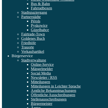
Bus & Bahn
Fahrradboxen
Stadtspaziergang
Partnerstädte
Pérols
Pyskowice
Güzelbahçe
Fairtrade-Town
Goldenes Buch
Friedhöfe
Trauorte
Verkaufsartikel
Bürgerservice
Stadtverwaltung
Online-Service
Mängelmelder
Social Media
Newsletter / RSS
Mitteilungen
Mitteilungen in Leichter Sprache
Amtliche Bekanntmachungen
Öffentliche Ausschreibungen
Stellenausschreibungen
Bürgermeister
Ämter