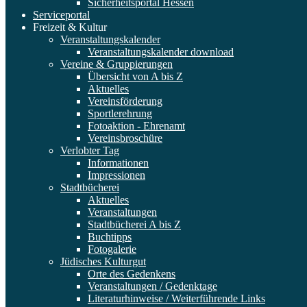
Sicherheitsportal Hessen
Serviceportal
Freizeit & Kultur
Veranstaltungskalender
Veranstaltungskalender download
Vereine & Gruppierungen
Übersicht von A bis Z
Aktuelles
Vereinsförderung
Sportlerehrung
Fotoaktion - Ehrenamt
Vereinsbroschüre
Verlobter Tag
Informationen
Impressionen
Stadtbücherei
Aktuelles
Veranstaltungen
Stadtbücherei A bis Z
Buchtipps
Fotogalerie
Jüdisches Kulturgut
Orte des Gedenkens
Veranstaltungen / Gedenktage
Literaturhinweise / Weiterführende Links