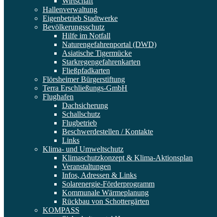
Wirtschaft
Hallenverwaltung
Eigenbetrieb Stadtwerke
Bevölkerungsschutz
Hilfe im Notfall
Naturengefahrenportal (DWD)
Asiatische Tigermücke
Starkregengefahrenkarten
Fließpfadkarten
Flörsheimer Bürgerstiftung
Terra Erschließungs-GmbH
Flughafen
Dachsicherung
Schallschutz
Flugbetrieb
Beschwerdestellen / Kontakte
Links
Klima- und Umweltschutz
Klimaschutzkonzept & Klima-Aktionsplan
Veranstaltungen
Infos, Adressen & Links
Solarenergie-Förderprogramm
Kommunale Wärmeplanung
Rückbau von Schottergärten
KOMPASS