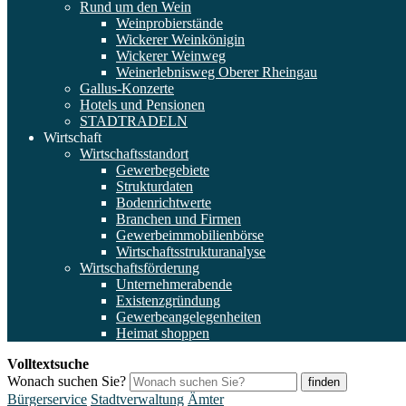
Rund um den Wein
Weinprobierstände
Wickerer Weinkönigin
Wickerer Weinweg
Weinerlebnisweg Oberer Rheingau
Gallus-Konzerte
Hotels und Pensionen
STADTRADELN
Wirtschaft
Wirtschaftsstandort
Gewerbegebiete
Strukturdaten
Bodenrichtwerte
Branchen und Firmen
Gewerbeimmobilienbörse
Wirtschaftsstrukturanalyse
Wirtschaftsförderung
Unternehmerabende
Existenzgründung
Gewerbeangelegenheiten
Heimat shoppen
Volltextsuche
Wonach suchen Sie?
finden
Bürgerservice
Stadtverwaltung
Ämter