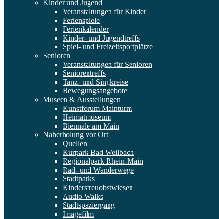
Kinder und Jugend
Veranstaltungen für Kinder
Ferienspiele
Ferienkalender
Kinder- und Jugendtreffs
Spiel- und Freizeitsportplätze
Senioren
Veranstaltungen für Senioren
Seniorentreffs
Tanz- und Singkreise
Bewegungsangebote
Museen & Ausstellungen
Kunstforum Mainturm
Heimatmuseum
Biennale am Main
Naherholung vor Ort
Quellen
Kurpark Bad Weilbach
Regionalpark Rhein-Main
Rad- und Wanderwege
Stadtparks
Kinderstreuobstwiesen
Audio Walks
Stadtspaziergang
Imagefilm