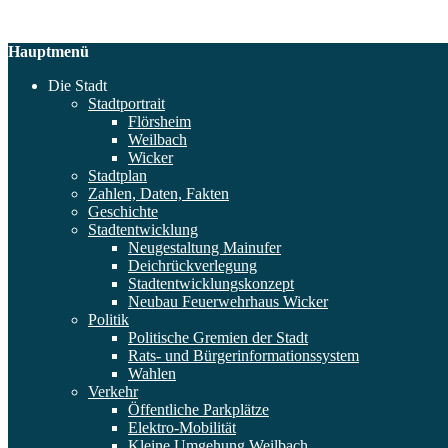
Hauptmenü
Die Stadt
Stadtportrait
Flörsheim
Weilbach
Wicker
Stadtplan
Zahlen, Daten, Fakten
Geschichte
Stadtentwicklung
Neugestaltung Mainufer
Deichrückverlegung
Stadtentwicklungskonzept
Neubau Feuerwehrhaus Wicker
Politik
Politische Gremien der Stadt
Rats- und Bürgerinformationssystem
Wahlen
Verkehr
Öffentliche Parkplätze
Elektro-Mobilität
Kleine Umgehung Weilbach