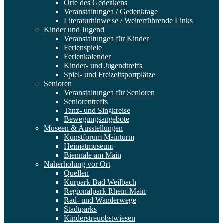
Orte des Gedenkens
Veranstaltungen / Gedenktage
Literaturhinweise / Weiterführende Links
Kinder und Jugend
Veranstaltungen für Kinder
Ferienspiele
Ferienkalender
Kinder- und Jugendtreffs
Spiel- und Freizeitsportplätze
Senioren
Veranstaltungen für Senioren
Seniorentreffs
Tanz- und Singkreise
Bewegungsangebote
Museen & Ausstellungen
Kunstforum Mainturm
Heimatmuseum
Biennale am Main
Naherholung vor Ort
Quellen
Kurpark Bad Weilbach
Regionalpark Rhein-Main
Rad- und Wanderwege
Stadtparks
Kinderstreuobstwiesen