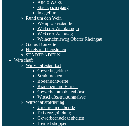
Audio Walks
Stadtspaziergang
Imagefilm
Rund um den Wein
Weinprobierstände
Wickerer Weinkönigin
Wickerer Weinweg
Weinerlebnisweg Oberer Rheingau
Gallus-Konzerte
Hotels und Pensionen
STADTRADELN
Wirtschaft
Wirtschaftsstandort
Gewerbegebiete
Strukturdaten
Bodenrichtwerte
Branchen und Firmen
Gewerbeimmobilienbörse
Wirtschaftsstrukturanalyse
Wirtschaftsförderung
Unternehmerabende
Existenzgründung
Gewerbeangelegenheiten
Heimat shoppen