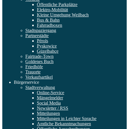
Öffentliche Parkplätze
Elektro-Mobilität
Kleine Umgehung Weilbach
Bus & Bahn
Fahrradboxen
Stadtspaziergang
Partnerstädte
Pérols
Pyskowice
Güzelbahçe
Fairtrade-Town
Goldenes Buch
Friedhöfe
Trauorte
Verkaufsartikel
Bürgerservice
Stadtverwaltung
Online-Service
Mängelmelder
Social Media
Newsletter / RSS
Mitteilungen
Mitteilungen in Leichter Sprache
Amtliche Bekanntmachungen
Öffentliche Ausschreibungen