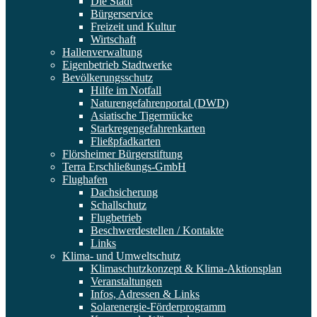
Die Stadt
Bürgerservice
Freizeit und Kultur
Wirtschaft
Hallenverwaltung
Eigenbetrieb Stadtwerke
Bevölkerungsschutz
Hilfe im Notfall
Naturengefahrenportal (DWD)
Asiatische Tigermücke
Starkregengefahrenkarten
Fließpfadkarten
Flörsheimer Bürgerstiftung
Terra Erschließungs-GmbH
Flughafen
Dachsicherung
Schallschutz
Flugbetrieb
Beschwerdestellen / Kontakte
Links
Klima- und Umweltschutz
Klimaschutzkonzept & Klima-Aktionsplan
Veranstaltungen
Infos, Adressen & Links
Solarenergie-Förderprogramm