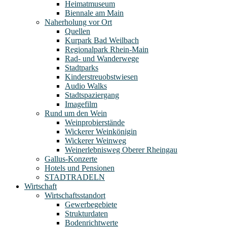
Heimatmuseum
Biennale am Main
Naherholung vor Ort
Quellen
Kurpark Bad Weilbach
Regionalpark Rhein-Main
Rad- und Wanderwege
Stadtparks
Kinderstreuobstwiesen
Audio Walks
Stadtspaziergang
Imagefilm
Rund um den Wein
Weinprobierstände
Wickerer Weinkönigin
Wickerer Weinweg
Weinerlebnisweg Oberer Rheingau
Gallus-Konzerte
Hotels und Pensionen
STADTRADELN
Wirtschaft
Wirtschaftsstandort
Gewerbegebiete
Strukturdaten
Bodenrichtwerte