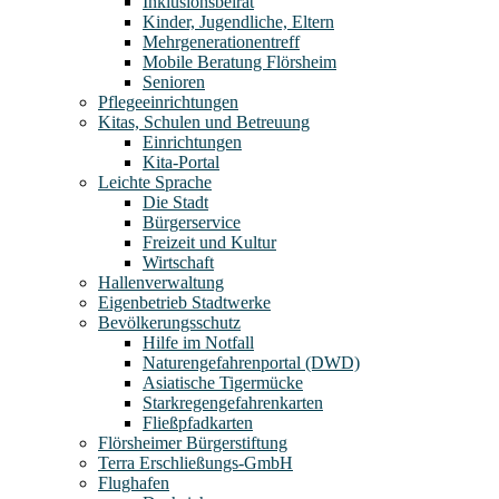
Inklusionsbeirat
Kinder, Jugendliche, Eltern
Mehrgenerationentreff
Mobile Beratung Flörsheim
Senioren
Pflegeeinrichtungen
Kitas, Schulen und Betreuung
Einrichtungen
Kita-Portal
Leichte Sprache
Die Stadt
Bürgerservice
Freizeit und Kultur
Wirtschaft
Hallenverwaltung
Eigenbetrieb Stadtwerke
Bevölkerungsschutz
Hilfe im Notfall
Naturengefahrenportal (DWD)
Asiatische Tigermücke
Starkregengefahrenkarten
Fließpfadkarten
Flörsheimer Bürgerstiftung
Terra Erschließungs-GmbH
Flughafen