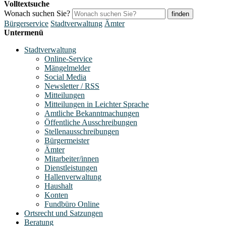
Volltextsuche
Wonach suchen Sie?
finden
Bürgerservice
Stadtverwaltung
Ämter
Untermenü
Stadtverwaltung
Online-Service
Mängelmelder
Social Media
Newsletter / RSS
Mitteilungen
Mitteilungen in Leichter Sprache
Amtliche Bekanntmachungen
Öffentliche Ausschreibungen
Stellenausschreibungen
Bürgermeister
Ämter
Mitarbeiter/innen
Dienstleistungen
Hallenverwaltung
Haushalt
Konten
Fundbüro Online
Ortsrecht und Satzungen
Beratung