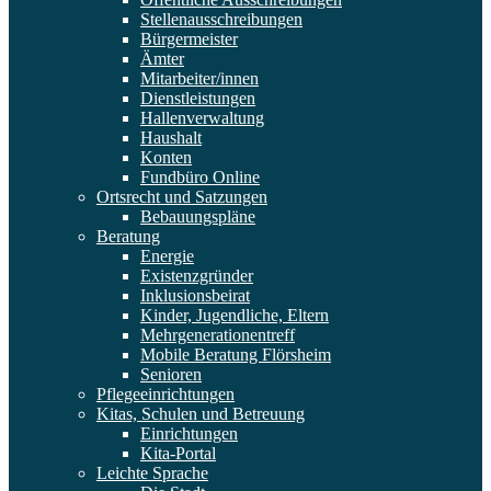
Stellenausschreibungen
Bürgermeister
Ämter
Mitarbeiter/innen
Dienstleistungen
Hallenverwaltung
Haushalt
Konten
Fundbüro Online
Ortsrecht und Satzungen
Bebauungspläne
Beratung
Energie
Existenzgründer
Inklusionsbeirat
Kinder, Jugendliche, Eltern
Mehrgenerationentreff
Mobile Beratung Flörsheim
Senioren
Pflegeeinrichtungen
Kitas, Schulen und Betreuung
Einrichtungen
Kita-Portal
Leichte Sprache