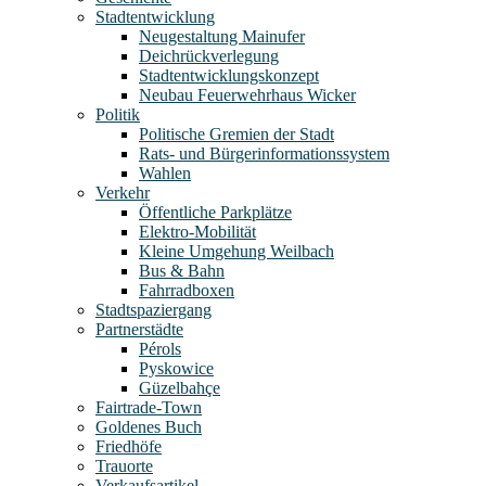
Stadtentwicklung
Neugestaltung Mainufer
Deichrückverlegung
Stadtentwicklungskonzept
Neubau Feuerwehrhaus Wicker
Politik
Politische Gremien der Stadt
Rats- und Bürgerinformationssystem
Wahlen
Verkehr
Öffentliche Parkplätze
Elektro-Mobilität
Kleine Umgehung Weilbach
Bus & Bahn
Fahrradboxen
Stadtspaziergang
Partnerstädte
Pérols
Pyskowice
Güzelbahçe
Fairtrade-Town
Goldenes Buch
Friedhöfe
Trauorte
Verkaufsartikel