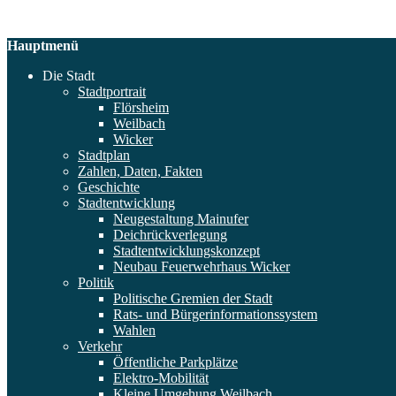
Hauptmenü
Die Stadt
Stadtportrait
Flörsheim
Weilbach
Wicker
Stadtplan
Zahlen, Daten, Fakten
Geschichte
Stadtentwicklung
Neugestaltung Mainufer
Deichrückverlegung
Stadtentwicklungskonzept
Neubau Feuerwehrhaus Wicker
Politik
Politische Gremien der Stadt
Rats- und Bürgerinformationssystem
Wahlen
Verkehr
Öffentliche Parkplätze
Elektro-Mobilität
Kleine Umgehung Weilbach