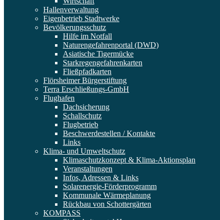
Wirtschaft
Hallenverwaltung
Eigenbetrieb Stadtwerke
Bevölkerungsschutz
Hilfe im Notfall
Naturengefahrenportal (DWD)
Asiatische Tigermücke
Starkregengefahrenkarten
Fließpfadkarten
Flörsheimer Bürgerstiftung
Terra Erschließungs-GmbH
Flughafen
Dachsicherung
Schallschutz
Flugbetrieb
Beschwerdestellen / Kontakte
Links
Klima- und Umweltschutz
Klimaschutzkonzept & Klima-Aktionsplan
Veranstaltungen
Infos, Adressen & Links
Solarenergie-Förderprogramm
Kommunale Wärmeplanung
Rückbau von Schottergärten
KOMPASS