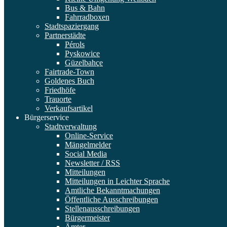
Bus & Bahn
Fahrradboxen
Stadtspaziergang
Partnerstädte
Pérols
Pyskowice
Güzelbahçe
Fairtrade-Town
Goldenes Buch
Friedhöfe
Trauorte
Verkaufsartikel
Bürgerservice
Stadtverwaltung
Online-Service
Mängelmelder
Social Media
Newsletter / RSS
Mitteilungen
Mitteilungen in Leichter Sprache
Amtliche Bekanntmachungen
Öffentliche Ausschreibungen
Stellenausschreibungen
Bürgermeister
Ämter