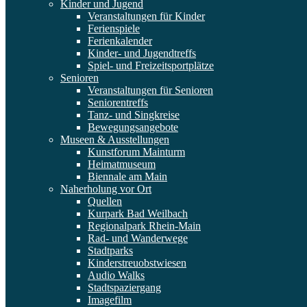
Kinder und Jugend
Veranstaltungen für Kinder
Ferienspiele
Ferienkalender
Kinder- und Jugendtreffs
Spiel- und Freizeitsportplätze
Senioren
Veranstaltungen für Senioren
Seniorentreffs
Tanz- und Singkreise
Bewegungsangebote
Museen & Ausstellungen
Kunstforum Mainturm
Heimatmuseum
Biennale am Main
Naherholung vor Ort
Quellen
Kurpark Bad Weilbach
Regionalpark Rhein-Main
Rad- und Wanderwege
Stadtparks
Kinderstreuobstwiesen
Audio Walks
Stadtspaziergang
Imagefilm