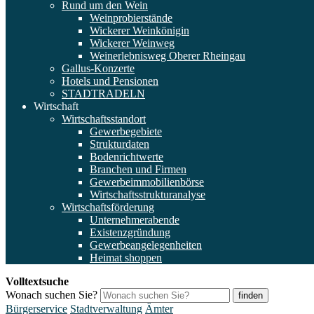
Rund um den Wein
Weinprobierstände
Wickerer Weinkönigin
Wickerer Weinweg
Weinerlebnisweg Oberer Rheingau
Gallus-Konzerte
Hotels und Pensionen
STADTRADELN
Wirtschaft
Wirtschaftsstandort
Gewerbegebiete
Strukturdaten
Bodenrichtwerte
Branchen und Firmen
Gewerbeimmobilienbörse
Wirtschaftsstrukturanalyse
Wirtschaftsförderung
Unternehmerabende
Existenzgründung
Gewerbeangelegenheiten
Heimat shoppen
Volltextsuche
Wonach suchen Sie?
finden
Bürgerservice
Stadtverwaltung
Ämter