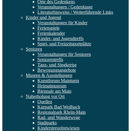
Orte des Gedenkens
Veranstaltungen / Gedenktage
Literaturhinweise / Weiterführende Links
Kinder und Jugend
Veranstaltungen für Kinder
Ferienspiele
Ferienkalender
Kinder- und Jugendtreffs
Spiel- und Freizeitsportplätze
Senioren
Veranstaltungen für Senioren
Seniorentreffs
Tanz- und Singkreise
Bewegungsangebote
Museen & Ausstellungen
Kunstforum Mainturm
Heimatmuseum
Biennale am Main
Naherholung vor Ort
Quellen
Kurpark Bad Weilbach
Regionalpark Rhein-Main
Rad- und Wanderwege
Stadtparks
Kinderstreuobstwiesen