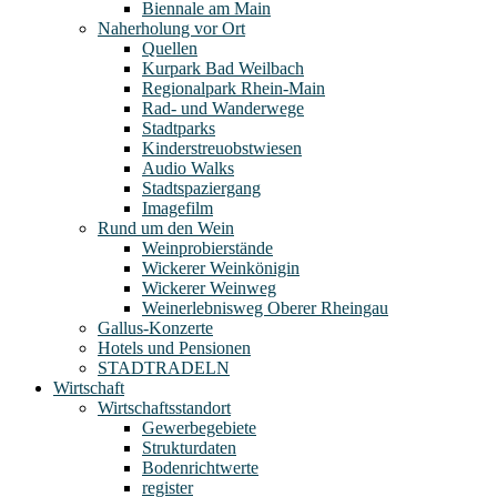
Biennale am Main
Naherholung vor Ort
Quellen
Kurpark Bad Weilbach
Regionalpark Rhein-Main
Rad- und Wanderwege
Stadtparks
Kinderstreuobstwiesen
Audio Walks
Stadtspaziergang
Imagefilm
Rund um den Wein
Weinprobierstände
Wickerer Weinkönigin
Wickerer Weinweg
Weinerlebnisweg Oberer Rheingau
Gallus-Konzerte
Hotels und Pensionen
STADTRADELN
Wirtschaft
Wirtschaftsstandort
Gewerbegebiete
Strukturdaten
Bodenrichtwerte
register