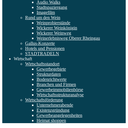
Audio Walks
Stadtspaziergang
Imagefilm
Rund um den Wein
Weinprobierstände
Wickerer Weinkönigin
Wickerer Weinweg
Weinerlebnisweg Oberer Rheingau
Gallus-Konzerte
Hotels und Pensionen
STADTRADELN
Wirtschaft
Wirtschaftsstandort
Gewerbegebiete
Strukturdaten
Bodenrichtwerte
Branchen und Firmen
Gewerbeimmobilienbörse
Wirtschaftsstrukturanalyse
Wirtschaftsförderung
Unternehmerabende
Existenzgründung
Gewerbeangelegenheiten
Heimat shoppen