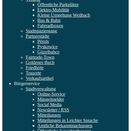
Öffentliche Parkplätze
Elektro-Mobilität
Kleine Umgehung Weilbach
Bus & Bahn
Fahrradboxen
Stadtspaziergang
Partnerstädte
Pérols
Pyskowice
Güzelbahçe
Fairtrade-Town
Goldenes Buch
Friedhöfe
Trauorte
Verkaufsartikel
Bürgerservice
Stadtverwaltung
Online-Service
Mängelmelder
Social Media
Newsletter / RSS
Mitteilungen
Mitteilungen in Leichter Sprache
Amtliche Bekanntmachungen
Öffentliche Ausschreibungen