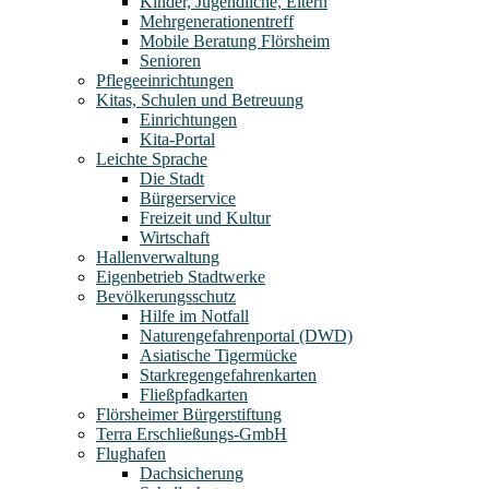
Kinder, Jugendliche, Eltern
Mehrgenerationentreff
Mobile Beratung Flörsheim
Senioren
Pflegeeinrichtungen
Kitas, Schulen und Betreuung
Einrichtungen
Kita-Portal
Leichte Sprache
Die Stadt
Bürgerservice
Freizeit und Kultur
Wirtschaft
Hallenverwaltung
Eigenbetrieb Stadtwerke
Bevölkerungsschutz
Hilfe im Notfall
Naturengefahrenportal (DWD)
Asiatische Tigermücke
Starkregengefahrenkarten
Fließpfadkarten
Flörsheimer Bürgerstiftung
Terra Erschließungs-GmbH
Flughafen
Dachsicherung