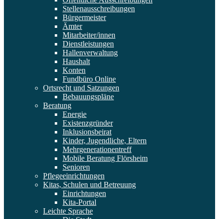
Stellenausschreibungen
Bürgermeister
Ämter
Mitarbeiter/innen
Dienstleistungen
Hallenverwaltung
Haushalt
Konten
Fundbüro Online
Ortsrecht und Satzungen
Bebauungspläne
Beratung
Energie
Existenzgründer
Inklusionsbeirat
Kinder, Jugendliche, Eltern
Mehrgenerationentreff
Mobile Beratung Flörsheim
Senioren
Pflegeeinrichtungen
Kitas, Schulen und Betreuung
Einrichtungen
Kita-Portal
Leichte Sprache