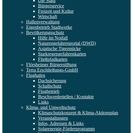
Die Stadt
Bürgerservice
Freizeit und Kultur
Wirtschaft
Hallenverwaltung
Eigenbetrieb Stadtwerke
Bevölkerungsschutz
Hilfe im Notfall
Naturengefahrenportal (DWD)
Asiatische Tigermücke
Starkregengefahrenkarten
Fließpfadkarten
Flörsheimer Bürgerstiftung
Terra Erschließungs-GmbH
Flughafen
Dachsicherung
Schallschutz
Flugbetrieb
Beschwerdestellen / Kontakte
Links
Klima- und Umweltschutz
Klimaschutzkonzept & Klima-Aktionsplan
Veranstaltungen
Infos, Adressen & Links
Solarenergie-Förderprogramm