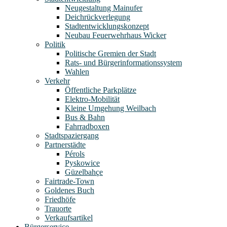
Neugestaltung Mainufer
Deichrückverlegung
Stadtentwicklungskonzept
Neubau Feuerwehrhaus Wicker
Politik
Politische Gremien der Stadt
Rats- und Bürgerinformationssystem
Wahlen
Verkehr
Öffentliche Parkplätze
Elektro-Mobilität
Kleine Umgehung Weilbach
Bus & Bahn
Fahrradboxen
Stadtspaziergang
Partnerstädte
Pérols
Pyskowice
Güzelbahçe
Fairtrade-Town
Goldenes Buch
Friedhöfe
Trauorte
Verkaufsartikel
Bürgerservice