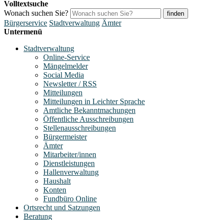
Volltextsuche
Wonach suchen Sie?
finden
Bürgerservice
Stadtverwaltung
Ämter
Untermenü
Stadtverwaltung
Online-Service
Mängelmelder
Social Media
Newsletter / RSS
Mitteilungen
Mitteilungen in Leichter Sprache
Amtliche Bekanntmachungen
Öffentliche Ausschreibungen
Stellenausschreibungen
Bürgermeister
Ämter
Mitarbeiter/innen
Dienstleistungen
Hallenverwaltung
Haushalt
Konten
Fundbüro Online
Ortsrecht und Satzungen
Beratung