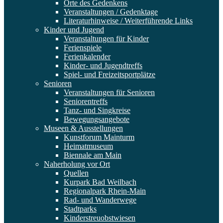
Orte des Gedenkens
Veranstaltungen / Gedenktage
Literaturhinweise / Weiterführende Links
Kinder und Jugend
Veranstaltungen für Kinder
Ferienspiele
Ferienkalender
Kinder- und Jugendtreffs
Spiel- und Freizeitsportplätze
Senioren
Veranstaltungen für Senioren
Seniorentreffs
Tanz- und Singkreise
Bewegungsangebote
Museen & Ausstellungen
Kunstforum Mainturm
Heimatmuseum
Biennale am Main
Naherholung vor Ort
Quellen
Kurpark Bad Weilbach
Regionalpark Rhein-Main
Rad- und Wanderwege
Stadtparks
Kinderstreuobstwiesen