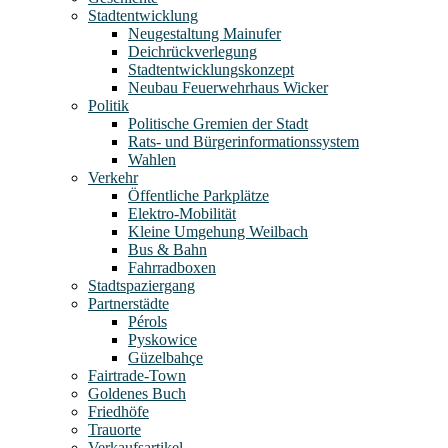
Stadtentwicklung
Neugestaltung Mainufer
Deichrückverlegung
Stadtentwicklungskonzept
Neubau Feuerwehrhaus Wicker
Politik
Politische Gremien der Stadt
Rats- und Bürgerinformationssystem
Wahlen
Verkehr
Öffentliche Parkplätze
Elektro-Mobilität
Kleine Umgehung Weilbach
Bus & Bahn
Fahrradboxen
Stadtspaziergang
Partnerstädte
Pérols
Pyskowice
Güzelbahçe
Fairtrade-Town
Goldenes Buch
Friedhöfe
Trauorte
Verkaufsartikel