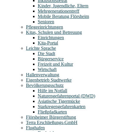
Inklusionsbeirat
Kinder, Jugendliche, Eltern
Mehrgenerationentreff
Mobile Beratung Flörsheim
Senioren
Pflegeeinrichtungen
Kitas, Schulen und Betreuung
Einrichtungen
Kita-Portal
Leichte Sprache
Die Stadt
Bürgerservice
Freizeit und Kultur
Wirtschaft
Hallenverwaltung
Eigenbetrieb Stadtwerke
Bevölkerungsschutz
Hilfe im Notfall
Naturengefahrenportal (DWD)
Asiatische Tigermücke
Starkregengefahrenkarten
Fließpfadkarten
Flörsheimer Bürgerstiftung
Terra Erschließungs-GmbH
Flughafen