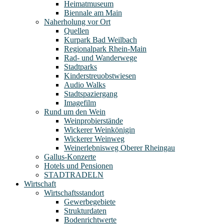
Heimatmuseum
Biennale am Main
Naherholung vor Ort
Quellen
Kurpark Bad Weilbach
Regionalpark Rhein-Main
Rad- und Wanderwege
Stadtparks
Kinderstreuobstwiesen
Audio Walks
Stadtspaziergang
Imagefilm
Rund um den Wein
Weinprobierstände
Wickerer Weinkönigin
Wickerer Weinweg
Weinerlebnisweg Oberer Rheingau
Gallus-Konzerte
Hotels und Pensionen
STADTRADELN
Wirtschaft
Wirtschaftsstandort
Gewerbegebiete
Strukturdaten
Bodenrichtwerte