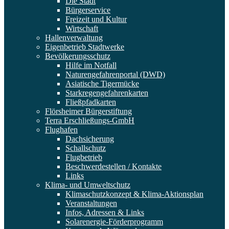
Die Stadt
Bürgerservice
Freizeit und Kultur
Wirtschaft
Hallenverwaltung
Eigenbetrieb Stadtwerke
Bevölkerungsschutz
Hilfe im Notfall
Naturengefahrenportal (DWD)
Asiatische Tigermücke
Starkregengefahrenkarten
Fließpfadkarten
Flörsheimer Bürgerstiftung
Terra Erschließungs-GmbH
Flughafen
Dachsicherung
Schallschutz
Flugbetrieb
Beschwerdestellen / Kontakte
Links
Klima- und Umweltschutz
Klimaschutzkonzept & Klima-Aktionsplan
Veranstaltungen
Infos, Adressen & Links
Solarenergie-Förderprogramm