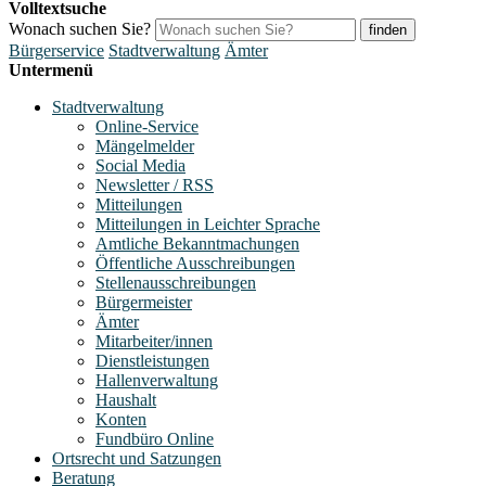
Volltextsuche
Wonach suchen Sie?
finden
Bürgerservice
Stadtverwaltung
Ämter
Untermenü
Stadtverwaltung
Online-Service
Mängelmelder
Social Media
Newsletter / RSS
Mitteilungen
Mitteilungen in Leichter Sprache
Amtliche Bekanntmachungen
Öffentliche Ausschreibungen
Stellenausschreibungen
Bürgermeister
Ämter
Mitarbeiter/innen
Dienstleistungen
Hallenverwaltung
Haushalt
Konten
Fundbüro Online
Ortsrecht und Satzungen
Beratung