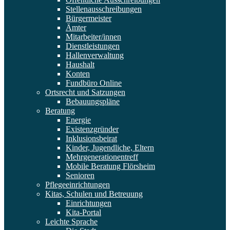
Stellenausschreibungen
Bürgermeister
Ämter
Mitarbeiter/innen
Dienstleistungen
Hallenverwaltung
Haushalt
Konten
Fundbüro Online
Ortsrecht und Satzungen
Bebauungspläne
Beratung
Energie
Existenzgründer
Inklusionsbeirat
Kinder, Jugendliche, Eltern
Mehrgenerationentreff
Mobile Beratung Flörsheim
Senioren
Pflegeeinrichtungen
Kitas, Schulen und Betreuung
Einrichtungen
Kita-Portal
Leichte Sprache