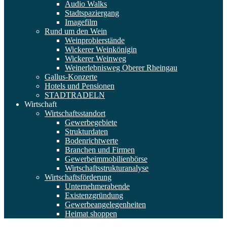
Audio Walks
Stadtspaziergang
Imagefilm
Rund um den Wein
Weinprobierstände
Wickerer Weinkönigin
Wickerer Weinweg
Weinerlebnisweg Oberer Rheingau
Gallus-Konzerte
Hotels und Pensionen
STADTRADELN
Wirtschaft
Wirtschaftsstandort
Gewerbegebiete
Strukturdaten
Bodenrichtwerte
Branchen und Firmen
Gewerbeimmobilienbörse
Wirtschaftsstrukturanalyse
Wirtschaftsförderung
Unternehmerabende
Existenzgründung
Gewerbeangelegenheiten
Heimat shoppen