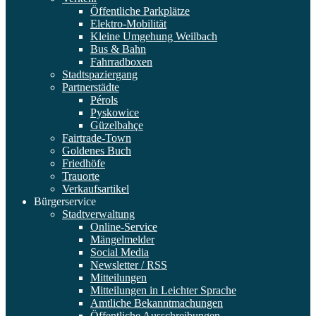
Öffentliche Parkplätze
Elektro-Mobilität
Kleine Umgehung Weilbach
Bus & Bahn
Fahrradboxen
Stadtspaziergang
Partnerstädte
Pérols
Pyskowice
Güzelbahçe
Fairtrade-Town
Goldenes Buch
Friedhöfe
Trauorte
Verkaufsartikel
Bürgerservice
Stadtverwaltung
Online-Service
Mängelmelder
Social Media
Newsletter / RSS
Mitteilungen
Mitteilungen in Leichter Sprache
Amtliche Bekanntmachungen
Öffentliche Ausschreibungen