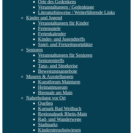
Orte des Gedenkens
Veranstaltungen / Gedenktage
Literaturhinweise / Weiterführende Links
Kinder und Jugend
Veranstaltungen für Kinder
Ferienspiele
Ferienkalender
Kinder- und Jugendtreffs
Spiel- und Freizeitsportplätze
Senioren
Veranstaltungen für Senioren
Seniorentreffs
Tanz- und Singkreise
Bewegungsangebote
Museen & Ausstellungen
Kunstforum Mainturm
Heimatmuseum
Biennale am Main
Naherholung vor Ort
Quellen
Kurpark Bad Weilbach
Regionalpark Rhein-Main
Rad- und Wanderwege
Stadtparks
Kinderstreuobstwiesen