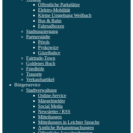
Öffentliche Parkplätze
Elektro-Mobilität
Kleine Umgehung Weilbach
Bus & Bahn
Fahrradboxen
Stadtspaziergang
Partnerstädte
Pérols
Pyskowice
Güzelbahçe
Fairtrade-Town
Goldenes Buch
Friedhöfe
Trauorte
Verkaufsartikel
Bürgerservice
Stadtverwaltung
Online-Service
Mängelmelder
Social Media
Newsletter / RSS
Mitteilungen
Mitteilungen in Leichter Sprache
Amtliche Bekanntmachungen
Öffentliche Ausschreibungen