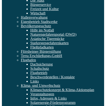
Die Stadt
Bürgerservice
Freizeit und Kultur
Wirtschaft
Hallenverwaltung
Eigenbetrieb Stadtwerke
Bevölkerungsschutz
Hilfe im Notfall
Naturengefahrenportal (DWD)
Asiatische Tigermücke
Starkregengefahrenkarten
Fließpfadkarten
Flörsheimer Bürgerstiftung
Terra Erschließungs-GmbH
Flughafen
Dachsicherung
Schallschutz
Flugbetrieb
Beschwerdestellen / Kontakte
Links
Klima- und Umweltschutz
Klimaschutzkonzept & Klima-Aktionsplan
Veranstaltungen
Infos, Adressen & Links
Solarenergie-Förderprogramm