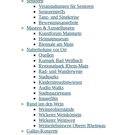
Senioren
Veranstaltungen für Senioren
Seniorentreffs
Tanz- und Singkreise
Bewegungsangebote
Museen & Ausstellungen
Kunstforum Mainturm
Heimatmuseum
Biennale am Main
Naherholung vor Ort
Quellen
Kurpark Bad Weilbach
Regionalpark Rhein-Main
Rad- und Wanderwege
Stadtparks
Kinderstreuobstwiesen
Audio Walks
Stadtspaziergang
Imagefilm
Rund um den Wein
Weinprobierstände
Wickerer Weinkönigin
Wickerer Weinweg
Weinerlebnisweg Oberer Rheingau
Gallus-Konzerte