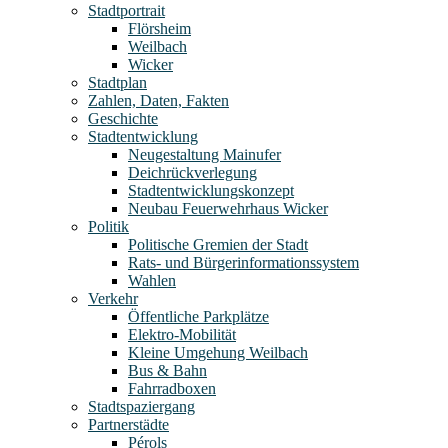
Stadtportrait
Flörsheim
Weilbach
Wicker
Stadtplan
Zahlen, Daten, Fakten
Geschichte
Stadtentwicklung
Neugestaltung Mainufer
Deichrückverlegung
Stadtentwicklungskonzept
Neubau Feuerwehrhaus Wicker
Politik
Politische Gremien der Stadt
Rats- und Bürgerinformationssystem
Wahlen
Verkehr
Öffentliche Parkplätze
Elektro-Mobilität
Kleine Umgehung Weilbach
Bus & Bahn
Fahrradboxen
Stadtspaziergang
Partnerstädte
Pérols