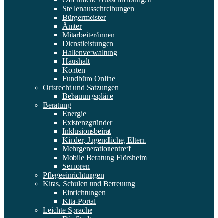
Stellenausschreibungen
Bürgermeister
Ämter
Mitarbeiter/innen
Dienstleistungen
Hallenverwaltung
Haushalt
Konten
Fundbüro Online
Ortsrecht und Satzungen
Bebauungspläne
Beratung
Energie
Existenzgründer
Inklusionsbeirat
Kinder, Jugendliche, Eltern
Mehrgenerationentreff
Mobile Beratung Flörsheim
Senioren
Pflegeeinrichtungen
Kitas, Schulen und Betreuung
Einrichtungen
Kita-Portal
Leichte Sprache