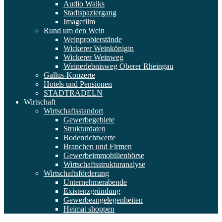
Audio Walks
Stadtspaziergang
Imagefilm
Rund um den Wein
Weinprobierstände
Wickerer Weinkönigin
Wickerer Weinweg
Weinerlebnisweg Oberer Rheingau
Gallus-Konzerte
Hotels und Pensionen
STADTRADELN
Wirtschaft
Wirtschaftsstandort
Gewerbegebiete
Strukturdaten
Bodenrichtwerte
Branchen und Firmen
Gewerbeimmobilienbörse
Wirtschaftsstrukturanalyse
Wirtschaftsförderung
Unternehmerabende
Existenzgründung
Gewerbeangelegenheiten
Heimat shoppen