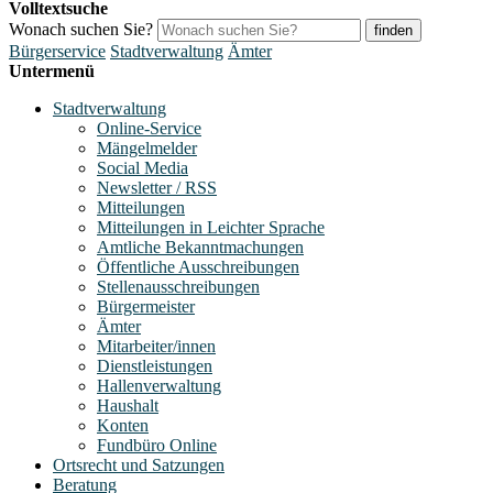
Volltextsuche
Wonach suchen Sie?
finden
Bürgerservice
Stadtverwaltung
Ämter
Untermenü
Stadtverwaltung
Online-Service
Mängelmelder
Social Media
Newsletter / RSS
Mitteilungen
Mitteilungen in Leichter Sprache
Amtliche Bekanntmachungen
Öffentliche Ausschreibungen
Stellenausschreibungen
Bürgermeister
Ämter
Mitarbeiter/innen
Dienstleistungen
Hallenverwaltung
Haushalt
Konten
Fundbüro Online
Ortsrecht und Satzungen
Beratung