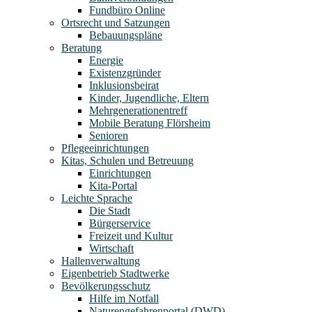
Fundbüro Online
Ortsrecht und Satzungen
Bebauungspläne
Beratung
Energie
Existenzgründer
Inklusionsbeirat
Kinder, Jugendliche, Eltern
Mehrgenerationentreff
Mobile Beratung Flörsheim
Senioren
Pflegeeinrichtungen
Kitas, Schulen und Betreuung
Einrichtungen
Kita-Portal
Leichte Sprache
Die Stadt
Bürgerservice
Freizeit und Kultur
Wirtschaft
Hallenverwaltung
Eigenbetrieb Stadtwerke
Bevölkerungsschutz
Hilfe im Notfall
Naturengefahrenportal (DWD)