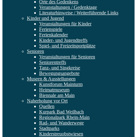
Orte des Gedenkens
Veranstaltungen / Gedenktage
Literaturhinweise / Weiterführende Links
Kinder und Jugend
Veranstaltungen für Kinder
Ferienspiele
Ferienkalender
Kinder- und Jugendtreffs
Spiel- und Freizeitsportplätze
Senioren
Veranstaltungen für Senioren
Seniorentreffs
Tanz- und Singkreise
Bewegungsangebote
Museen & Ausstellungen
Kunstforum Mainturm
Heimatmuseum
Biennale am Main
Naherholung vor Ort
Quellen
Kurpark Bad Weilbach
Regionalpark Rhein-Main
Rad- und Wanderwege
Stadtparks
Kinderstreuobstwiesen