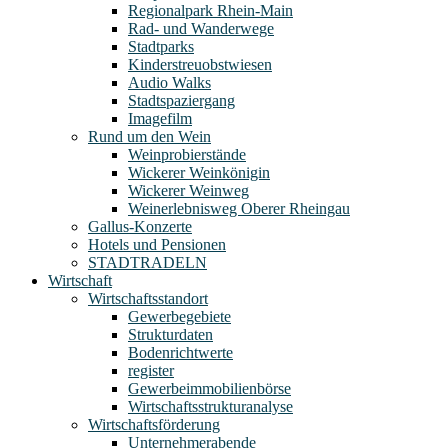
Regionalpark Rhein-Main
Rad- und Wanderwege
Stadtparks
Kinderstreuobstwiesen
Audio Walks
Stadtspaziergang
Imagefilm
Rund um den Wein
Weinprobierstände
Wickerer Weinkönigin
Wickerer Weinweg
Weinerlebnisweg Oberer Rheingau
Gallus-Konzerte
Hotels und Pensionen
STADTRADELN
Wirtschaft
Wirtschaftsstandort
Gewerbegebiete
Strukturdaten
Bodenrichtwerte
register
Gewerbeimmobilienbörse
Wirtschaftsstrukturanalyse
Wirtschaftsförderung
Unternehmerabende