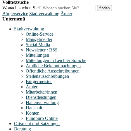
Volltextsuche
Wonach suchen Sie?
finden
Bürgerservice
Stadtverwaltung
Ämter
Untermenü
Stadtverwaltung
Online-Service
Mängelmelder
Social Media
Newsletter / RSS
Mitteilungen
Mitteilungen in Leichter Sprache
Amtliche Bekanntmachungen
Öffentliche Ausschreibungen
Stellenausschreibungen
Bürgermeister
Ämter
Mitarbeiter/innen
Dienstleistungen
Hallenverwaltung
Haushalt
Konten
Fundbüro Online
Ortsrecht und Satzungen
Beratung