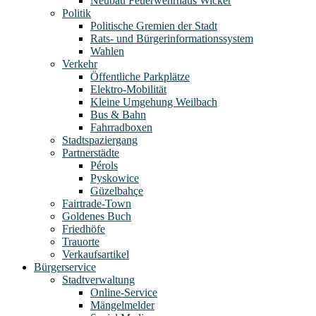
Neubau Feuerwehrhaus Wicker
Politik
Politische Gremien der Stadt
Rats- und Bürgerinformationssystem
Wahlen
Verkehr
Öffentliche Parkplätze
Elektro-Mobilität
Kleine Umgehung Weilbach
Bus & Bahn
Fahrradboxen
Stadtspaziergang
Partnerstädte
Pérols
Pyskowice
Güzelbahçe
Fairtrade-Town
Goldenes Buch
Friedhöfe
Trauorte
Verkaufsartikel
Bürgerservice
Stadtverwaltung
Online-Service
Mängelmelder