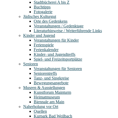
Stadtbücherei A bis Z
Buchtipps
Fotogalerie
Jüdisches Kulturgut
Orte des Gedenkens
Veranstaltungen / Gedenktage
Literaturhinweise / Weiterführende Links
Kinder und Jugend
Veranstaltungen für Kinder
Ferienspiele
Ferienkalender
Kinder- und Jugendtreffs
Spiel- und Freizeitsportplätze
Senioren
Veranstaltungen für Senioren
Seniorentreffs
Tanz- und Singkreise
Bewegungsangebote
Museen & Ausstellungen
Kunstforum Mainturm
Heimatmuseum
Biennale am Main
Naherholung vor Ort
Quellen
Kurpark Bad Weilbach