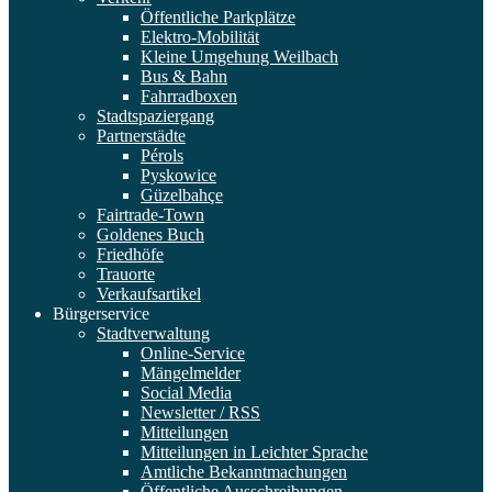
Öffentliche Parkplätze
Elektro-Mobilität
Kleine Umgehung Weilbach
Bus & Bahn
Fahrradboxen
Stadtspaziergang
Partnerstädte
Pérols
Pyskowice
Güzelbahçe
Fairtrade-Town
Goldenes Buch
Friedhöfe
Trauorte
Verkaufsartikel
Bürgerservice
Stadtverwaltung
Online-Service
Mängelmelder
Social Media
Newsletter / RSS
Mitteilungen
Mitteilungen in Leichter Sprache
Amtliche Bekanntmachungen
Öffentliche Ausschreibungen