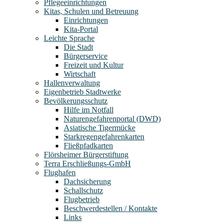
Pflegeeinrichtungen
Kitas, Schulen und Betreuung
Einrichtungen
Kita-Portal
Leichte Sprache
Die Stadt
Bürgerservice
Freizeit und Kultur
Wirtschaft
Hallenverwaltung
Eigenbetrieb Stadtwerke
Bevölkerungsschutz
Hilfe im Notfall
Naturengefahrenportal (DWD)
Asiatische Tigermücke
Starkregengefahrenkarten
Fließpfadkarten
Flörsheimer Bürgerstiftung
Terra Erschließungs-GmbH
Flughafen
Dachsicherung
Schallschutz
Flugbetrieb
Beschwerdestellen / Kontakte
Links