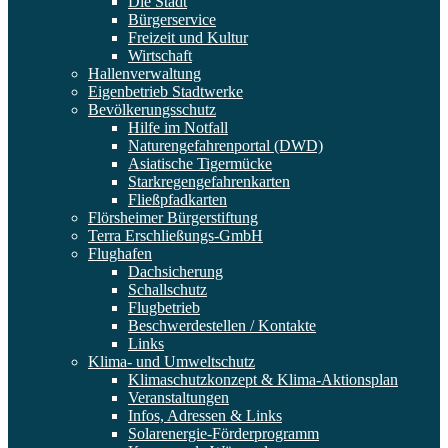
Die Stadt
Bürgerservice
Freizeit und Kultur
Wirtschaft
Hallenverwaltung
Eigenbetrieb Stadtwerke
Bevölkerungsschutz
Hilfe im Notfall
Naturengefahrenportal (DWD)
Asiatische Tigermücke
Starkregengefahrenkarten
Fließpfadkarten
Flörsheimer Bürgerstiftung
Terra Erschließungs-GmbH
Flughafen
Dachsicherung
Schallschutz
Flugbetrieb
Beschwerdestellen / Kontakte
Links
Klima- und Umweltschutz
Klimaschutzkonzept & Klima-Aktionsplan
Veranstaltungen
Infos, Adressen & Links
Solarenergie-Förderprogramm