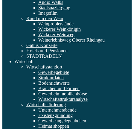
Audio Walks
Stadtspaziergang
Imagefilm
Rund um den Wein
Weinprobierstände
Wickerer Weinkönigin
Wickerer Weinweg
Weinerlebnisweg Oberer Rheingau
Gallus-Konzerte
Hotels und Pensionen
STADTRADELN
Wirtschaft
Wirtschaftsstandort
Gewerbegebiete
Strukturdaten
Bodenrichtwerte
Branchen und Firmen
Gewerbeimmobilienbörse
Wirtschaftsstrukturanalyse
Wirtschaftsförderung
Unternehmerabende
Existenzgründung
Gewerbeangelegenheiten
Heimat shoppen