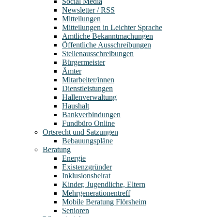
Social Media
Newsletter / RSS
Mitteilungen
Mitteilungen in Leichter Sprache
Amtliche Bekanntmachungen
Öffentliche Ausschreibungen
Stellenausschreibungen
Bürgermeister
Ämter
Mitarbeiter/innen
Dienstleistungen
Hallenverwaltung
Haushalt
Bankverbindungen
Fundbüro Online
Ortsrecht und Satzungen
Bebauungspläne
Beratung
Energie
Existenzgründer
Inklusionsbeirat
Kinder, Jugendliche, Eltern
Mehrgenerationentreff
Mobile Beratung Flörsheim
Senioren