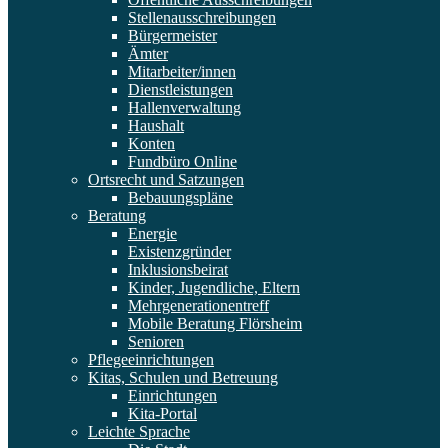
Stellenausschreibungen
Bürgermeister
Ämter
Mitarbeiter/innen
Dienstleistungen
Hallenverwaltung
Haushalt
Konten
Fundbüro Online
Ortsrecht und Satzungen
Bebauungspläne
Beratung
Energie
Existenzgründer
Inklusionsbeirat
Kinder, Jugendliche, Eltern
Mehrgenerationentreff
Mobile Beratung Flörsheim
Senioren
Pflegeeinrichtungen
Kitas, Schulen und Betreuung
Einrichtungen
Kita-Portal
Leichte Sprache