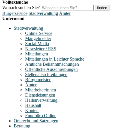
Volltextsuche
Wonach suchen Sie?
finden
Bürgerservice
Stadtverwaltung
Ämter
Untermenü
Stadtverwaltung
Online-Service
Mängelmelder
Social Media
Newsletter / RSS
Mitteilungen
Mitteilungen in Leichter Sprache
Amtliche Bekanntmachungen
Öffentliche Ausschreibungen
Stellenausschreibungen
Bürgermeister
Ämter
Mitarbeiter/innen
Dienstleistungen
Hallenverwaltung
Haushalt
Konten
Fundbüro Online
Ortsrecht und Satzungen
Beratung