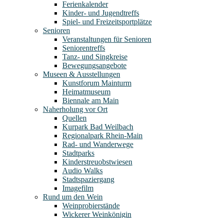
Ferienkalender
Kinder- und Jugendtreffs
Spiel- und Freizeitsportplätze
Senioren
Veranstaltungen für Senioren
Seniorentreffs
Tanz- und Singkreise
Bewegungsangebote
Museen & Ausstellungen
Kunstforum Mainturm
Heimatmuseum
Biennale am Main
Naherholung vor Ort
Quellen
Kurpark Bad Weilbach
Regionalpark Rhein-Main
Rad- und Wanderwege
Stadtparks
Kinderstreuobstwiesen
Audio Walks
Stadtspaziergang
Imagefilm
Rund um den Wein
Weinprobierstände
Wickerer Weinkönigin