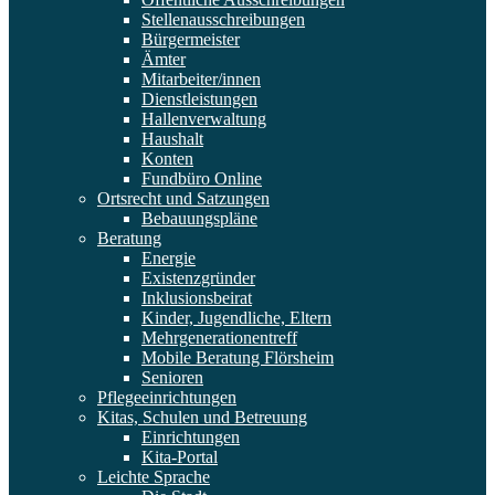
Stellenausschreibungen
Bürgermeister
Ämter
Mitarbeiter/innen
Dienstleistungen
Hallenverwaltung
Haushalt
Konten
Fundbüro Online
Ortsrecht und Satzungen
Bebauungspläne
Beratung
Energie
Existenzgründer
Inklusionsbeirat
Kinder, Jugendliche, Eltern
Mehrgenerationentreff
Mobile Beratung Flörsheim
Senioren
Pflegeeinrichtungen
Kitas, Schulen und Betreuung
Einrichtungen
Kita-Portal
Leichte Sprache