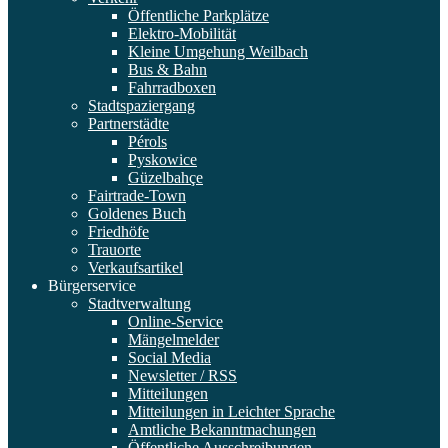
Öffentliche Parkplätze
Elektro-Mobilität
Kleine Umgehung Weilbach
Bus & Bahn
Fahrradboxen
Stadtspaziergang
Partnerstädte
Pérols
Pyskowice
Güzelbahçe
Fairtrade-Town
Goldenes Buch
Friedhöfe
Trauorte
Verkaufsartikel
Bürgerservice
Stadtverwaltung
Online-Service
Mängelmelder
Social Media
Newsletter / RSS
Mitteilungen
Mitteilungen in Leichter Sprache
Amtliche Bekanntmachungen
Öffentliche Ausschreibungen