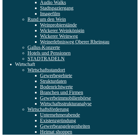
Audio Walks
Stadtspaziergang
Imagefilm
Rund um den Wein
Weinprobierstände
Wickerer Weinkönigin
Wickerer Weinweg
Weinerlebnisweg Oberer Rheingau
Gallus-Konzerte
Hotels und Pensionen
STADTRADELN
Wirtschaft
Wirtschaftsstandort
Gewerbegebiete
Strukturdaten
Bodenrichtwerte
Branchen und Firmen
Gewerbeimmobilienbörse
Wirtschaftsstrukturanalyse
Wirtschaftsförderung
Unternehmerabende
Existenzgründung
Gewerbeangelegenheiten
Heimat shoppen