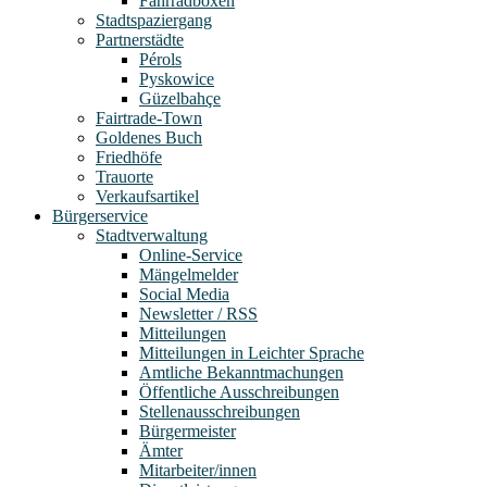
Fahrradboxen
Stadtspaziergang
Partnerstädte
Pérols
Pyskowice
Güzelbahçe
Fairtrade-Town
Goldenes Buch
Friedhöfe
Trauorte
Verkaufsartikel
Bürgerservice
Stadtverwaltung
Online-Service
Mängelmelder
Social Media
Newsletter / RSS
Mitteilungen
Mitteilungen in Leichter Sprache
Amtliche Bekanntmachungen
Öffentliche Ausschreibungen
Stellenausschreibungen
Bürgermeister
Ämter
Mitarbeiter/innen