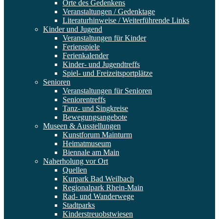
Orte des Gedenkens
Veranstaltungen / Gedenktage
Literaturhinweise / Weiterführende Links
Kinder und Jugend
Veranstaltungen für Kinder
Ferienspiele
Ferienkalender
Kinder- und Jugendtreffs
Spiel- und Freizeitsportplätze
Senioren
Veranstaltungen für Senioren
Seniorentreffs
Tanz- und Singkreise
Bewegungsangebote
Museen & Ausstellungen
Kunstforum Mainturm
Heimatmuseum
Biennale am Main
Naherholung vor Ort
Quellen
Kurpark Bad Weilbach
Regionalpark Rhein-Main
Rad- und Wanderwege
Stadtparks
Kinderstreuobstwiesen