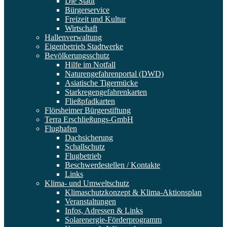
Die Stadt
Bürgerservice
Freizeit und Kultur
Wirtschaft
Hallenverwaltung
Eigenbetrieb Stadtwerke
Bevölkerungsschutz
Hilfe im Notfall
Naturengefahrenportal (DWD)
Asiatische Tigermücke
Starkregengefahrenkarten
Fließpfadkarten
Flörsheimer Bürgerstiftung
Terra Erschließungs-GmbH
Flughafen
Dachsicherung
Schallschutz
Flugbetrieb
Beschwerdestellen / Kontakte
Links
Klima- und Umweltschutz
Klimaschutzkonzept & Klima-Aktionsplan
Veranstaltungen
Infos, Adressen & Links
Solarenergie-Förderprogramm