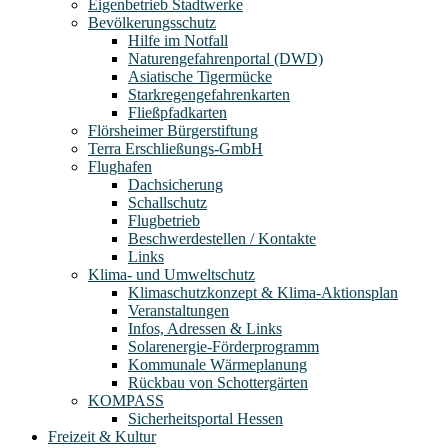
Eigenbetrieb Stadtwerke
Bevölkerungsschutz
Hilfe im Notfall
Naturengefahrenportal (DWD)
Asiatische Tigermücke
Starkregengefahrenkarten
Fließpfadkarten
Flörsheimer Bürgerstiftung
Terra Erschließungs-GmbH
Flughafen
Dachsicherung
Schallschutz
Flugbetrieb
Beschwerdestellen / Kontakte
Links
Klima- und Umweltschutz
Klimaschutzkonzept & Klima-Aktionsplan
Veranstaltungen
Infos, Adressen & Links
Solarenergie-Förderprogramm
Kommunale Wärmeplanung
Rückbau von Schottergärten
KOMPASS
Sicherheitsportal Hessen
Freizeit & Kultur