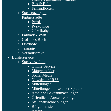
Bus & Bahn
Fahrradboxen
Stadtspaziergang
Partnerstädte
Pérols
Pyskowice
Güzelbahçe
Fairtrade-Town
Goldenes Buch
Friedhöfe
Trauorte
Verkaufsartikel
Bürgerservice
Stadtverwaltung
Online-Service
Mängelmelder
Social Media
Newsletter / RSS
Mitteilungen
Mitteilungen in Leichter Sprache
Amtliche Bekanntmachungen
Öffentliche Ausschreibungen
Stellenausschreibungen
Bürgermeister
Ämter