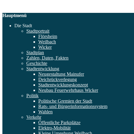
Hauptmenü
Die Stadt
Stadtportrait
Flörsheim
Weilbach
Wicker
Stadtplan
Zahlen, Daten, Fakten
Geschichte
Stadtentwicklung
Neugestaltung Mainufer
Deichrückverlegung
Stadtentwicklungskonzept
Neubau Feuerwehrhaus Wicker
Politik
Politische Gremien der Stadt
Rats- und Bürgerinformationssystem
Wahlen
Verkehr
Öffentliche Parkplätze
Elektro-Mobilität
Kleine Umgehung Weilbach