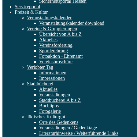
Sicherheitsportal Hessen
Serviceportal
Freizeit & Kultur
Veranstaltungskalender
Veranstaltungskalender download
Vereine & Gruppierungen
Übersicht von A bis Z
Aktuelles
Vereinsförderung
Sportlerehrung
Fotoaktion - Ehrenamt
Vereinsbroschüre
Verlobter Tag
Informationen
Impressionen
Stadtbücherei
Aktuelles
Veranstaltungen
Stadtbücherei A bis Z
Buchtipps
Fotogalerie
Jüdisches Kulturgut
Orte des Gedenkens
Veranstaltungen / Gedenktage
Literaturhinweise / Weiterführende Links