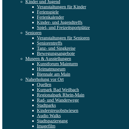
Kinder und Jugend
Veranstaltungen für Kinder
Ferienspiele
Ferienkalender
Kinder- und Jugendtreffs
Spiel- und Freizeitsportplätze
Senioren
Veranstaltungen für Senioren
Seniorentreffs
Tanz- und Singkreise
Bewegungsangebote
Museen & Ausstellungen
Kunstforum Mainturm
Heimatmuseum
Biennale am Main
Naherholung vor Ort
Quellen
Kurpark Bad Weilbach
Regionalpark Rhein-Main
Rad- und Wanderwege
Stadtparks
Kinderstreuobstwiesen
Audio Walks
Stadtspaziergang
Imagefilm