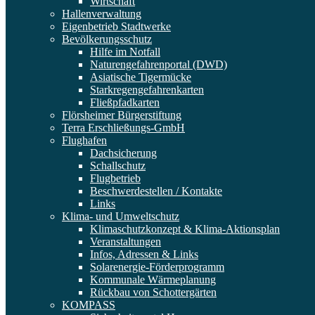
Wirtschaft
Hallenverwaltung
Eigenbetrieb Stadtwerke
Bevölkerungsschutz
Hilfe im Notfall
Naturengefahrenportal (DWD)
Asiatische Tigermücke
Starkregengefahrenkarten
Fließpfadkarten
Flörsheimer Bürgerstiftung
Terra Erschließungs-GmbH
Flughafen
Dachsicherung
Schallschutz
Flugbetrieb
Beschwerdestellen / Kontakte
Links
Klima- und Umweltschutz
Klimaschutzkonzept & Klima-Aktionsplan
Veranstaltungen
Infos, Adressen & Links
Solarenergie-Förderprogramm
Kommunale Wärmeplanung
Rückbau von Schottergärten
KOMPASS