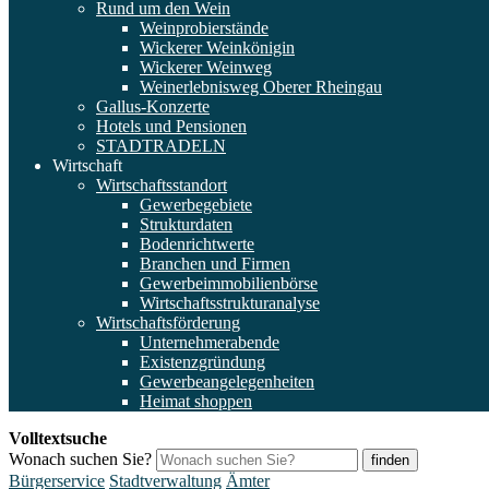
Rund um den Wein
Weinprobierstände
Wickerer Weinkönigin
Wickerer Weinweg
Weinerlebnisweg Oberer Rheingau
Gallus-Konzerte
Hotels und Pensionen
STADTRADELN
Wirtschaft
Wirtschaftsstandort
Gewerbegebiete
Strukturdaten
Bodenrichtwerte
Branchen und Firmen
Gewerbeimmobilienbörse
Wirtschaftsstrukturanalyse
Wirtschaftsförderung
Unternehmerabende
Existenzgründung
Gewerbeangelegenheiten
Heimat shoppen
Volltextsuche
Wonach suchen Sie?
finden
Bürgerservice
Stadtverwaltung
Ämter